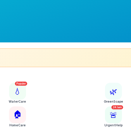
Populer
💧
🌿
WaterCare
GreenScape
24 Jam
🏠
🚨
HomeCare
UrgentHelp