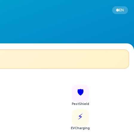
🌐 EN
🛡️
PestShield
⚡
EVCharging