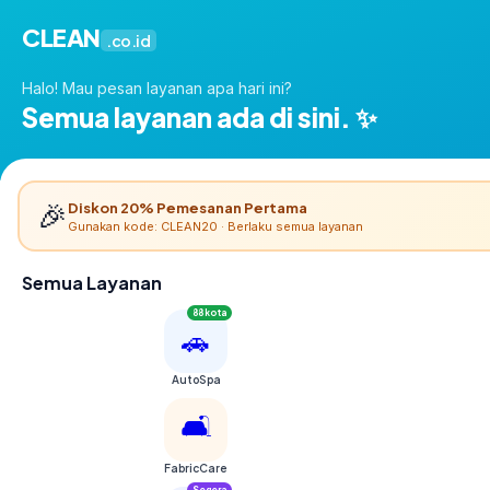
CLEAN
.co.id
Halo! Mau pesan layanan apa hari ini?
Semua layanan ada di sini. ✨
🎉
Diskon 20% Pemesanan Pertama
Gunakan kode: CLEAN20 · Berlaku semua layanan
Semua Layanan
88 kota
🚗
AutoSpa
🛋️
FabricCare