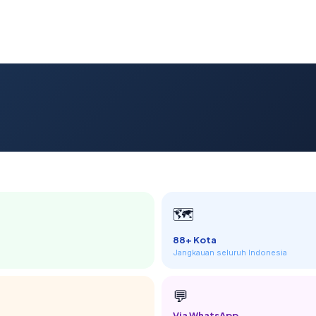
🗺️
88+ Kota
Jangkauan seluruh Indonesia
💬
Via WhatsApp