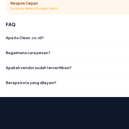
Respon Cepat
Booking dalam hitungan menit
FAQ
Apa itu Clean.co.id?
Bagaimana cara pesan?
Apakah vendor sudah terverifikasi?
Berapa kota yang dilayani?