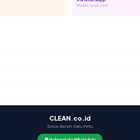
Mudah, tanpa ribet
CLEAN
.
co.id
Solusi Bersih Satu Pintu
💬 Hubungi via WhatsApp